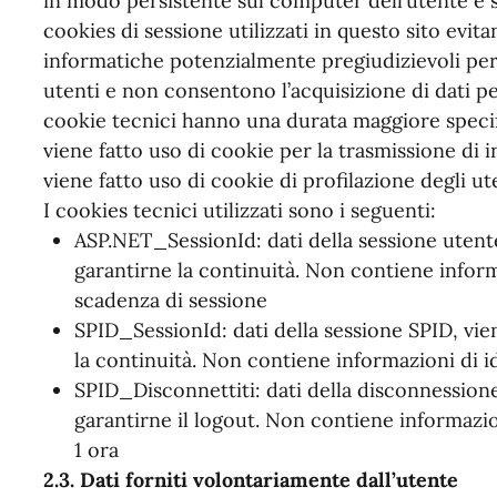
in modo persistente sul computer dell’utente e s
cookies di sessione utilizzati in questo sito evita
informatiche potenzialmente pregiudizievoli per 
utenti e non consentono l’acquisizione di dati pers
cookie tecnici hanno una durata maggiore specifi
viene fatto uso di cookie per la trasmissione di 
viene fatto uso di cookie di profilazione degli ute
I cookies tecnici utilizzati sono i seguenti:
ASP.NET_SessionId: dati della sessione utente,
garantirne la continuità. Non contiene inform
scadenza di sessione
SPID_SessionId: dati della sessione SPID, vien
la continuità. Non contiene informazioni di i
SPID_Disconnettiti: dati della disconnessione
garantirne il logout. Non contiene informazio
1 ora
2.3. Dati forniti volontariamente dall’utente